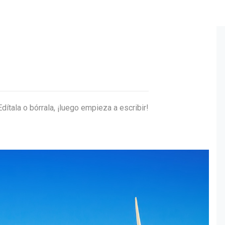
ítala o bórrala, ¡luego empieza a escribir!